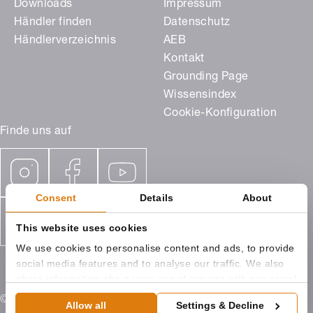
Downloads
Impressum
Händler finden
Datenschutz
Händlerverzeichnis
AEB
Kontakt
Grounding Page
Wissensindex
Cookie-Konfiguration
Finde uns auf
Consent
Details
About
This website uses cookies
We use cookies to personalise content and ads, to provide
social media features and to analyse our traffic. We also
share information about your use of our site with our social
media, advertising and analytics partners who may
© 2026 ROMA KG Ostpreußenstraße 9 89331 Burgau
Allow all
Settings & Decline
combine it with other information that you’ve provided to