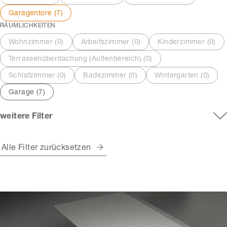
Garagentore (
7
)
RÄUMLICHKEITEN
Wohnzimmer (
0
)
Arbeitszimmer (
0
)
Kinderzimmer (
0
)
Terrassenüberdachung (Außenbereich) (
0
)
Schlafzimmer (
0
)
Badezimmer (
0
)
Wintergarten (
0
)
Garage (
7
)
weitere Filter
Alle Filter zurücksetzen