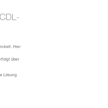
r CDL-
ickelt. Hier
rfolgt über
se Lösung