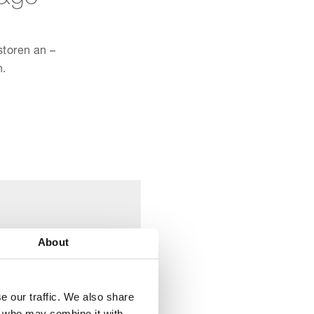
storen an –
n.
About
e our traffic. We also share
tellungen kann dies
rs who may combine it with