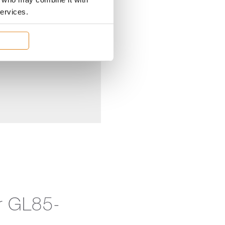
erenzen, Marketing &
services.
ür GL85-