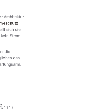
 Architektur.
meschutz
llt sich die
 kein Strom
en
, die
glichen das
wartungsarm.
&go