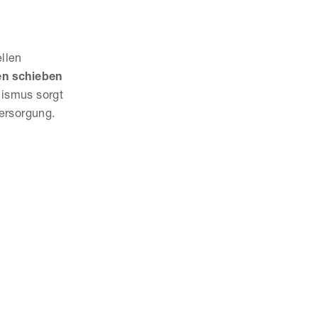
llen
en schieben
nismus sorgt
versorgung.