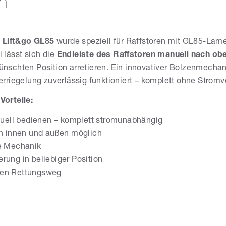
n
g
Lift&go GL85
wurde speziell für Raffstoren mit GL85-Lame
i lässt sich die
Endleiste des Raffstoren manuell nach ob
ünschten Position arretieren. Ein innovativer Bolzenmecha
Verriegelung zuverlässig funktioniert – komplett ohne Strom
Vorteile:
uell bedienen – komplett stromunabhängig
n innen und außen möglich
e Mechanik
ierung in beliebiger Position
iten Rettungsweg