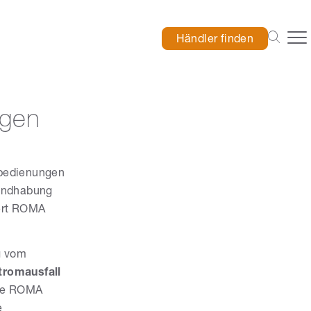
Händler finden
ngen
tbedienungen
Handhabung
ert ROMA
g vom
tromausfall
die ROMA
e