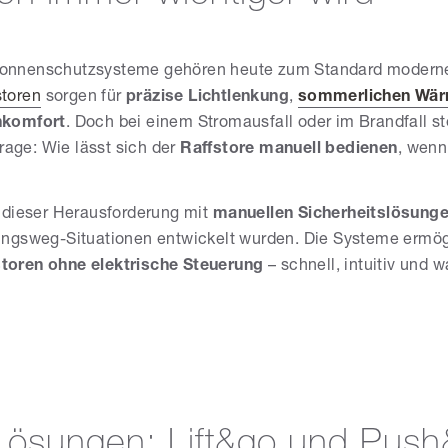
Sonnenschutzsysteme gehören heute zum Standard moderner
storen
sorgen für
präzise Lichtlenkung
,
sommerlichen Wär
komfort
. Doch bei einem Stromausfall oder im Brandfall ste
age: Wie lässt sich der
Raffstore manuell bedienen
, wenn
dieser Herausforderung mit
manuellen Sicherheitslösung
tungsweg-Situationen entwickelt wurden. Die Systeme ermö
storen ohne elektrische Steuerung
– schnell, intuitiv und 
ösungen: Lift&go und Push