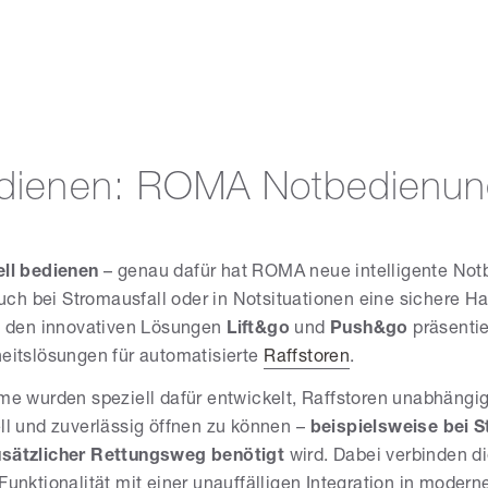
bedienen: ROMA Notbedienu
ll bedienen
– genau dafür hat ROMA neue intelligente No
auch bei Stromausfall oder in Notsituationen eine sichere 
t den innovativen Lösungen
Lift&go
und
Push&go
präsenti
eitslösungen für automatisierte
Raffstoren
.
me wurden speziell dafür entwickelt, Raffstoren unabhängi
l und zuverlässig öffnen zu können –
beispielsweise bei S
usätzlicher Rettungsweg benötigt
wird. Dabei verbinden 
unktionalität mit einer unauffälligen Integration in modern