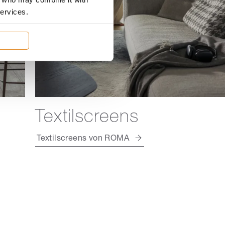
services.
Textilscreens
Textilscreens von ROMA