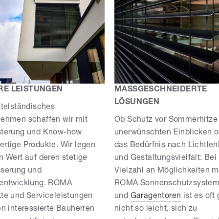
RE LEISTUNGEN
MASSGESCHNEIDERTE L
ÖSUNGEN
ttelständisches
ehmen schaffen wir mit
Ob Schutz vor Sommerhitze
sterung und Know-how
unerwünschten Einblicken o
rtige Produkte. Wir legen
das Bedürfnis nach Lichtle
n Wert auf deren stetige
und Gestaltungsvielfalt: Bei
sserung und
Vielzahl an Möglichkeiten m
rentwicklung. ROMA
ROMA Sonnenschutzsyste
te und Serviceleistungen
und
Garagentoren
ist es oft 
en interessierte Bauherren
nicht so leicht, sich zu