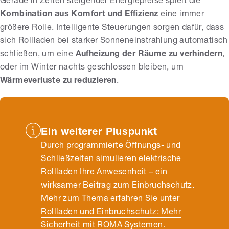
Gerade in Zeiten steigender Energiepreise spielt die
Kombination aus Komfort und Effizienz
eine immer
größere Rolle. Intelligente Steuerungen sorgen dafür, dass
sich Rollladen bei starker Sonneneinstrahlung automatisch
schließen, um eine
Aufheizung der Räume zu verhindern
,
oder im Winter nachts geschlossen bleiben, um
Wärmeverluste zu reduzieren
.
Ein weiterer Pluspunkt
Durch programmierte Öffnungs- und
Schließzeiten simulieren elektrische
Rollladen Ihre Anwesenheit – ein
wirksamer Beitrag zum Einbruchschutz.
Mehr zum Thema erfahren Sie unter
Rollladen und Einbruchschutz: Mehr
Sicherheit mit ROMA Systemen
.