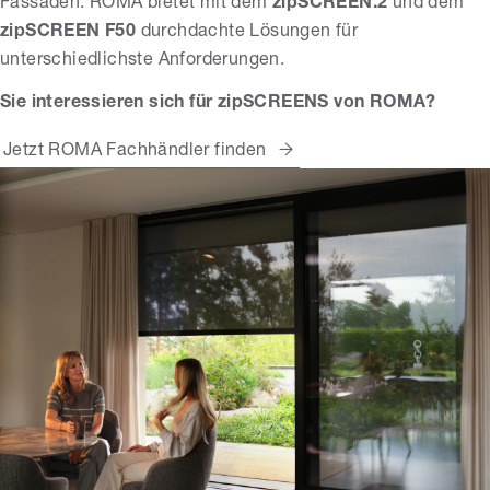
Fassaden: ROMA bietet mit dem
zipSCREEN.2
und dem
zipSCREEN F50
durchdachte Lösungen für
unterschiedlichste Anforderungen.
Sie interessieren sich für zipSCREENS von ROMA?
Jetzt ROMA Fachhändler finden