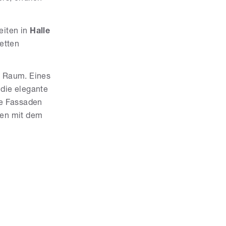
eiten in
Halle
etten
n Raum. Eines
 die elegante
te Fassaden
den mit dem