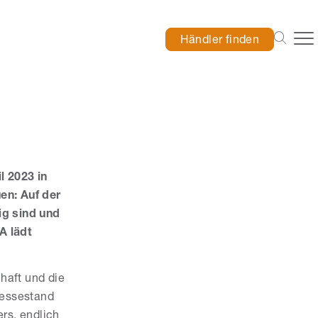
Händler finden
l 2023 in
en: Auf der
ig sind und
A lädt
haft und die
Messestand
rs, endlich