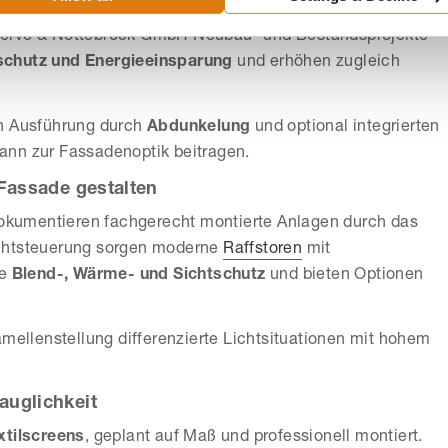
unststoff und Aluminium
sowie
Sanierung
und
ervo & Nottebrock GmbH Neubau- und Bestandsprojekte
chutz und Energieeinsparung
und erhöhen zugleich
ch Ausführung durch
Abdunkelung
und optional integrierten
ann zur Fassadenoptik beitragen.
 Fassade gestalten
kumentieren fachgerecht montierte Anlagen durch das
ichtsteuerung sorgen moderne
Raffstoren
mit
ie
Blend-, Wärme- und Sichtschutz
und bieten Optionen
amellenstellung differenzierte Lichtsituationen mit hohem
auglichkeit
xtilscreens
, geplant auf Maß und professionell montiert.