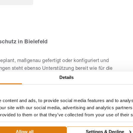
bH
chutz in Bielefeld
eplant, maßgenau gefertigt oder konfiguriert und
ngen steht ebenso Unterstützung bereit wie für die
tzt durch eigene, regelmäßig geschulte Monteure.
Details
: Profile, Gewebe und Lamellenlösungen lassen sich auf
ch für die Farbgestaltung ist die ROMA Übersicht
Farben
.
 content and ads, to provide social media features and to analys
our site with our social media, advertising and analytics partne
ojekte aus der Region belegen die Umsetzung von
provided to them or that they’ve collected from your use of their 
r Ausführung – von der Planung bis zur Übergabe.
d Sicherheit
Allow all
Settings & Decline