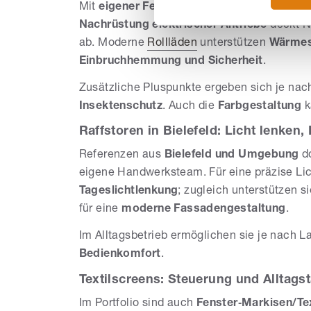
Mit
eigener Fertigung von Rollläden aus K
Nachrüstung elektrischer Antriebe
deckt N
ab. Moderne
Rollläden
unterstützen
Wärmes
Einbruchhemmung und Sicherheit
.
Zusätzliche Pluspunkte ergeben sich je na
Insektenschutz
. Auch die
Farbgestaltung
k
Raffstoren in Bielefeld: Licht lenken,
Referenzen aus
Bielefeld und Umgebung
do
eigene Handwerksteam. Für eine präzise L
Tageslichtlenkung
; zugleich unterstützen s
für eine
moderne Fassadengestaltung
.
Im Alltagsbetrieb ermöglichen sie je nach L
Bedienkomfort
.
Textilscreens: Steuerung und Alltagst
Im Portfolio sind auch
Fenster‑Markisen/Te