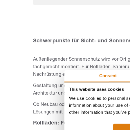
Gm
Schwerpunkte für Sicht- und Sonnens
Außenliegender Sonnenschutz wird vor Ort g
fachgerecht montiert. Für Rollladen-Sanieru
Nachrüstung elektrischer Antriebe – umgese
Consent
Gestaltung und Technik gehen Hand in Hand
This website uses cookies
Architektur und Nutzung abstimmen. Hilfrei
We use cookies to personalise
information about your use of 
Ob Neubau oder Modernisierung: Referenzpr
other information that you’ve 
Lösungen mit präziser Montage und saubere
Rollläden: Fokus auf Wärmeschutz un