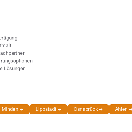
ertigung
ufmaß
Fachpartner
erungsoptionen
ge Lösungen
Minden
Lippstadt
Osnabrück
Ahlen