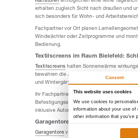
Raffstoren
ermöglichen eine feine Tageslich
erhalten zugleich Sicht nach draußen und 
sich besonders für Wohn- und Arbeitsbereiche
Fachpartner vor Ort planen Lamellengeometr
Windwächter oder Zeitprogramme und montie
Bedienung.
Textilscreens im Raum Bielefeld: Sc
Textilscreens
halten Sonnenwärme wirkungsv
bewahren die Aussicht. Die schlanke Bauart
Consent
und Wintergärten – auch als ZIP-Variante mit
This website uses cookies
Ihr Fachpartner empfiehlt Tuchqualitäten un
We use cookies to personalise
Befestigungssituationen und sorgt für pas
information about your use of 
inklusive Automatisierung.
other information that you’ve 
Garagentore: Komfort und Sicherheit 
Garagentore
verbinden komfortable Bedienu