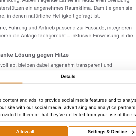
tlenkung: Außen liegende Lamellen reduzieren Blendung,
unterstützen ein angenehmes Raumklima. Damit eignen sie
, in denen natürliche Helligkeit gefragt ist.
ie, Führung und Antrieb passend zur Fassade, integrieren
ren die Anlage fachgerecht – inklusive Einweisung in die
hlanke Lösung gegen Hitze
oll ab, bleiben dabei angenehm transparent und
 eignet sich für moderne Fassaden, große Fensterflächen
Details
 seitlicher Tuchführung.
d Transparenzgrade, prüft bauliche Details wie Sturz- und
 content and ads, to provide social media features and to analys
sgenaues Aufmaß sowie die sichere Montage – auf Wunsch
our site with our social media, advertising and analytics partne
provided to them or that they’ve collected from your use of their 
vor Ort
ng mit zuverlässiger Funktion – vom platzsparenden
Allow all
Settings & Decline