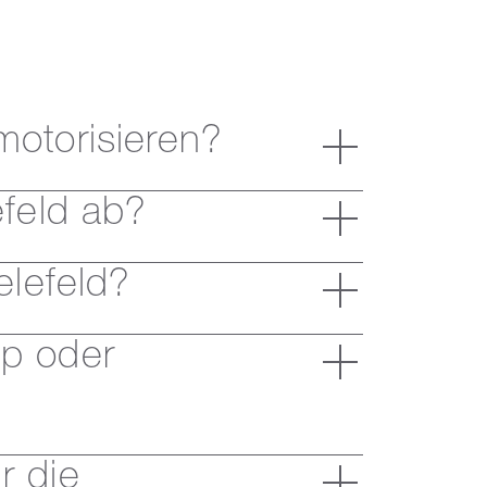
motorisieren?
efeld ab?
elefeld?
pp oder
r die