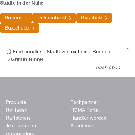
Städte in der Nähe
Bremen
Delmenhorst
Buchholz
Buxtehude
Fachhändler
Städteverzeichnis
Bremen
Grimm GmbH
nach oben
Produkte
Fachpartner
Rollladen
ROMA Portal
Raffstoren
Händler werden
Textilscreens
Akademie
Garagentore