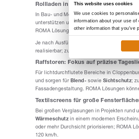
This website uses cookies
Rollladen in Cloppenburg: Energie sp
We use cookies to personalise
In Bau- und Modernisierungsvorhaben in C
information about your use of 
unterstützen und so zur Energieeinsparung b
other information that you’ve 
ROMA Lösungen können in dieser Kategorie 
Je nach Ausführung sind auch
Sichtschutz
,
realisierbar; zusätzlich erhöht eine komfort
Raffstoren: Fokus auf präzise Tagesl
Für lichtdurchflutete Bereiche in Cloppenb
und sorgen für
Blend-
sowie
Sichtschutz
; z
Fassadengestaltung. ROMA Lösungen können 
Textilscreens für große Fensterfläch
Bei großen Verglasungen in Projekten rund
Wärmeschutz
in einem modernen Erscheinu
oder mehr Durchsicht priorisieren; ROMA Lö
120 km/h.