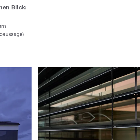
nen Blick:
ern
lioaussage)