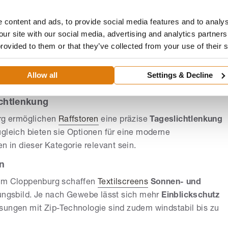
aren und Sicherheit
 content and ads, to provide social media features and to analys
loppenburg können
Rollladen
beim
Wärmeschutz
our site with our social media, advertising and analytics partne
eitragen; zugleich stärken sie den Aspekt der
Sicherheit
.
provided to them or that they’ve collected from your use of their 
relevant sein.
Schallschutz
und ein optional integrierter Insektenschutz
Allow all
Settings & Decline
able
Bedienbarkeit
die Alltagstauglichkeit.
ichtlenkung
urg ermöglichen
Raffstoren
eine präzise
Tageslichtlenkung
ugleich bieten sie Optionen für eine moderne
in dieser Kategorie relevant sein.
en
 um Cloppenburg schaffen
Textilscreens
Sonnen- und
ngsbild. Je nach Gewebe lässt sich mehr
Einblickschutz
sungen mit Zip-Technologie sind zudem windstabil bis zu