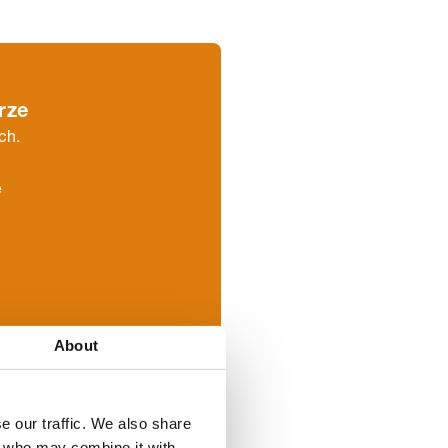
rze
ch.
e
About
e our traffic. We also share
rs who may combine it with