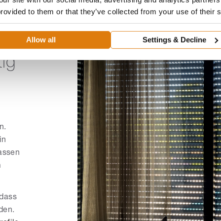
provided to them or that they’ve collected from your use of their 
im
Allow all
Settings & Decline
ig
n.
in
lassen
n
 dass
den.