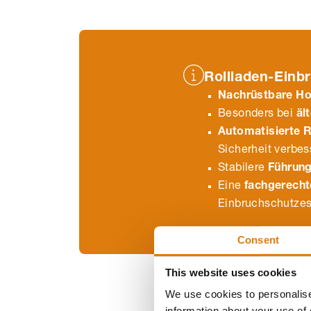
Rollladen-Einb
Nachrüstbare H
Besonders bei
äl
Automatisierte R
Sicherheit verbes
Stabilere
Führun
Eine
fachgerech
Einbruchschutzes
Consent
This website uses cookies
We use cookies to personalise
information about your use of 