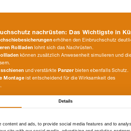
ruchschutz nachrüsten: Das Wichtigste in Kü
ochschiebesicherungen
erhöhen den Einbruchschutz deutli
teren Rollladen
lohnt sich das Nachrüsten.
ollladen
können zusätzlich Anwesenheit simulieren und di
sern.
gsschienen
und verstärkte
Panzer
bieten ebenfalls Schutz.
te Montage
ist entscheidend für die Wirksamkeit des
.
Details
 content and ads, to provide social media features and to analys
our site with our social media, advertising and analytics partne