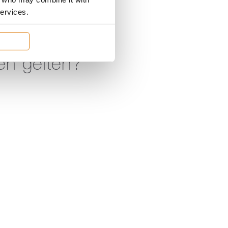
services.
en gelten?