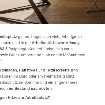
eitsplatz
gelten, fragen sich viele Arbeitgeber
hierzu sind in der
Arbeitsstättenverordnung
A3.5
festgelegt. Konkret finden sich darin
owie Grenztemperaturen, ab denen Maßnahmen
en.
e
Rollladen
,
Raffstores
und
Textilscreens
sind
aturen im Büro oder am Heimarbeitsplatz
rbeitsschutz im Sommer und ein angenehmes
 auch
im Bestand nachrüsten
.
egen Hitze am Arbeitsplatz?