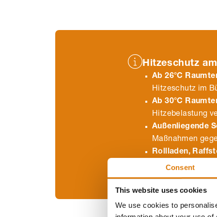
Hitzeschutz am
Ab 26°C Raumte
Hitzeschutz im Bü
Ab 30°C Raumte
Hitzebelastung ve
Außenliegende 
Maßnahmen gegen
Rollladen, Raffs
Fenster und verh
Consent
This website uses cookies
We use cookies to personalise
information about your use of 