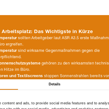
 Arbeitsplatz: Das Wichtigste in Kürze
mperatur
sollten Arbeitgeber laut ASR A3.5 erste Maßnah
ro ergreifen.
mperatur
sind wirksame Gegenmaßnahmen gegen die
rpflichtend.
Sonnenschutzsysteme
gehören zu den wirksamsten techni
 Hitze im Büro.
toren und Textilscreens
stoppen Sonnenstrahlen bereits vo
indern so, dass Räume unangenehm stark aufheizen.
Details
 content and ads, to provide social media features and to analys
our site with our social media, advertising and analytics partne