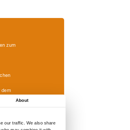
men zum
schen
r dem
About
e our traffic. We also share
rs who may combine it with