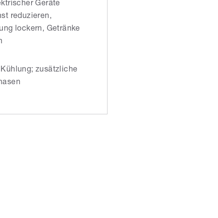
ktrischer Geräte
st reduzieren,
ung lockern, Getränke
n
Kühlung; zusätzliche
hasen