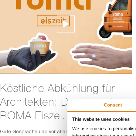
Köstliche Abkühlung für
Architekten: Das war die
Consent
ROMA Eiszei...
This website uses cookies
We use cookies to personalise
Gute Gespräche und vor allem eines: Leckeres Eis! In der
information about your use of 