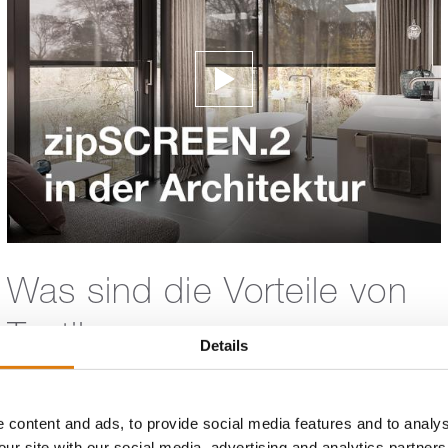
Was sind die Vorteile von
Textilscreens
Details
(zipSCREEN.2) als So...
 content and ads, to provide social media features and to analys
Den Ausblick genießen und trotzdem vor Hitze und
our site with our social media, advertising and analytics partne