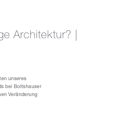
ge Architektur? |
nten unseres
ds bei Boltshauser
chen Veränderung