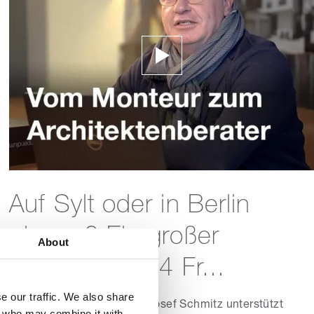
Auf Sylt oder in Berlin
planen? Ein großer
About
Unterschied! 4 Fr...
e our traffic. We also share
ROMA Architektenberater Josef Schmitz unterstützt
rs who may combine it with