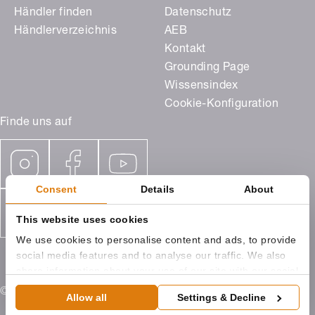
Händler finden
Datenschutz
Händlerverzeichnis
AEB
Kontakt
Grounding Page
Wissensindex
Cookie-Konfiguration
Finde uns auf
Consent
Details
About
This website uses cookies
We use cookies to personalise content and ads, to provide
social media features and to analyse our traffic. We also
share information about your use of our site with our social
media, advertising and analytics partners who may
© 2026 ROMA KG Ostpreußenstraße 9 89331 Burgau
Allow all
Settings & Decline
combine it with other information that you’ve provided to