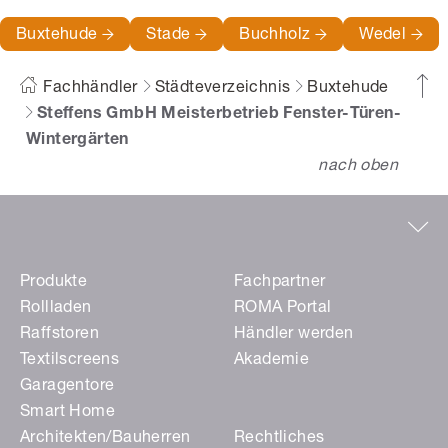
Buxtehude
Stade
Buchholz
Wedel
Fachhändler
Städteverzeichnis
Buxtehude
Steffens GmbH Meisterbetrieb Fenster-Türen-
Wintergärten
nach oben
Produkte
Fachpartner
Rollladen
ROMA Portal
Raffstoren
Händler werden
Textilscreens
Akademie
Garagentore
Smart Home
Architekten/Bauherren
Rechtliches