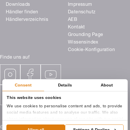
Downloads
Impressum
Händler finden
Datenschutz
Händlerverzeichnis
AEB
Kontakt
Grounding Page
Wissensindex
Cookie-Konfiguration
Finde uns auf
Consent
Details
About
This website uses cookies
We use cookies to personalise content and ads, to provide
social media features and to analyse our traffic. We also
share information about your use of our site with our social
media, advertising and analytics partners who may
© 2026 ROMA KG Ostpreußenstraße 9 89331 Burgau
Allow all
Settings & Decline