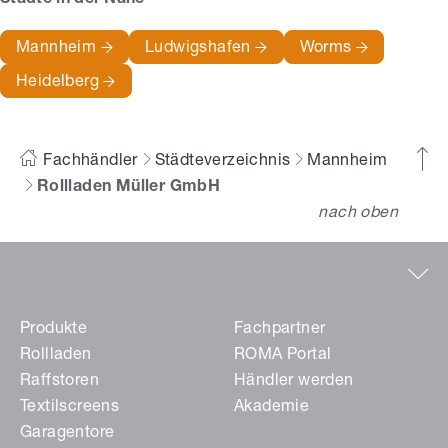
Städte in der Nähe
Mannheim
Ludwigshafen
Worms
Heidelberg
Fachhändler
Städteverzeichnis
Mannheim
Rollladen Müller GmbH
nach oben
Produkte
Fachpartner
Rollladen
ROMA Portal
Raffstoren
Händler werden
Textilscreens
Akademie
Garagentore