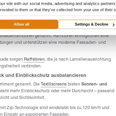
s zusätzliches Hindernis für mehr
Sicherheit
am Gebäude.
our site with our social media, advertising and analytics partne
provided to them or that they’ve collected from your use of their 
tz und – je nach Ausführung – optional integrierter
teigern kann.
Allow all
Settings & Decline
Fassadenraffstoren genannt. Raffstoren ermöglichen eine
ndungen und unterstützen eine moderne Fassaden- und
ssade sorgen
Raffstoren
, die je nach Lamellenausrichtung
gsfreiheit verbinden.
ick und Einblickschutz ausbalancieren
ortiment genannt. Die
Textilscreens
bieten
Sonnen- und
tsteht mehr Einblickschutz oder mehr Durchsicht – passend
licht und Sichtkomfort.
mit Zip-Technologie sind windstabil bis zu 120 km/h und
en Einsatz an exponierten Fassaden.