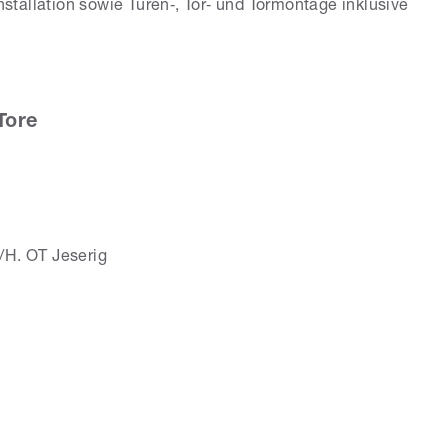
tallation sowie Türen‑, Tor‑ und Tormontage inklusive
Tore
/H. OT Jeserig
trick Badeja
nster + Türen +
re