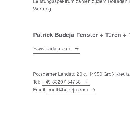
Leistungsspektrum zählen zudem Rollädenins
Wartung.
Patrick Badeja Fenster + Türen + 
www.badeja.com
Potsdamer Landstr. 20 c, 14550 Groß Kreutz
Tel:
+49 33207 54758
Pa
Email:
mail@badeja.com
Fe
To