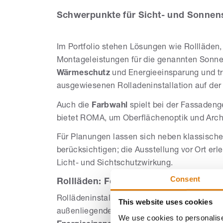
Schwerpunkte für Sicht- und Sonnens
Im Portfolio stehen Lösungen wie Rollläden
Montageleistungen für die genannten Son
Wärmeschutz
und Energieeinsparung und tr
ausgewiesenen Rolladeninstallation auf de
Auch die
Farbwahl
spielt bei der Fassadeng
bietet ROMA, um Oberflächenoptik und Arch
Für Planungen lassen sich neben klassischen
berücksichtigen; die Ausstellung vor Ort erl
Licht- und Sichtschutzwirkung.
Consent
Rollläden: Fokus auf Wärmeschutz un
Rollädeninstallation und Rolladenmontage 
This website uses cookies
außenliegende Abschlüsse verbessern Roll
We use cookies to personalise