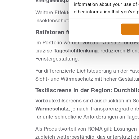
Energieeinsparung
; zugleich wirken sie al
information about your use of 
other information that you’ve 
Weitere Effekte sind Abdunkelung, Sichtschu
Insektenschutz, was den Komfort im Alltag s
Raffstoren für große Fensterflächen
Im Portfolio werden Vorbau-, Aufsatz- und 
präzise
Tageslichtlenkung
, reduzieren Ble
Fenstergestaltung.
Für differenzierte Lichtsteuerung an der Fa
Sicht- und Wärmeschutz mit hoher Gestaltun
Textilscreens in der Region: Durchbl
Vorbautextilscreens sind ausdrücklich im S
Wärmeschutz
; je nach Transparenzgrad en
für unterschiedliche Anforderungen an Tages
Als Produktvorteil von ROMA gilt: Lösungen 
zugleich wetterbeständig; das unterstützt d