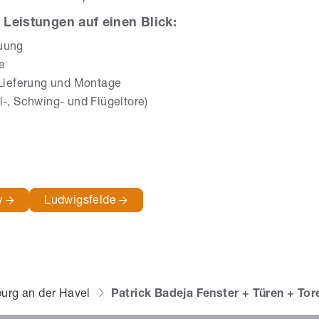
 Leistungen auf einen Blick:
auung
e
 Lieferung und Montage
l-, Schwing- und Flügeltore)
w
Ludwigsfelde
urg an der Havel
Patrick Badeja Fenster + Türen + Tor