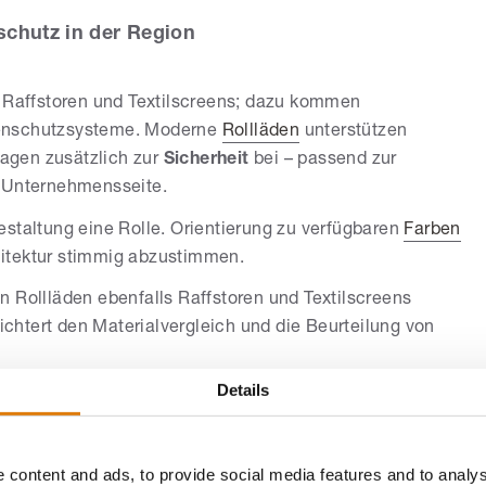
chutz in der Region
, Raffstoren und Textilscreens; dazu kommen
nenschutzsysteme. Moderne
Rollläden
unterstützen
agen zusätzlich zur
Sicherheit
bei – passend zur
r Unternehmensseite.
estaltung eine Rolle. Orientierung zu verfügbaren
Farben
itektur stimmig abzustimmen.
 Rollläden ebenfalls Raffstoren und Textilscreens
eichtert den Materialvergleich und die Beurteilung von
Details
d Sicherheit
gehören zum Leistungsspektrum des Betriebs. Als
läden den
Wärmeschutz
und unterstützen die
 content and ads, to provide social media features and to analys