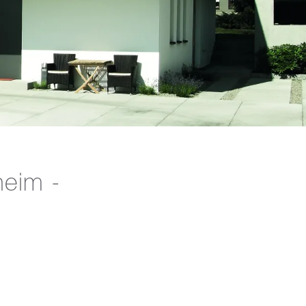
heim -