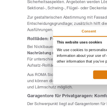
Sicherheitsaspekten. Angeboten werden Lösu
Sektional-, Schwing-, Flügel- oder Deckenlau
Zur gestalterischen Abstimmung mit Fassad
Entscheidungsgrundlage; zusätzlich hilft di
Ausführungen.
Consent
Rollläden: Fokus auf Wärmeschutz un
This website uses cookies
Bei Nicklbauer umfasst der Prozess Beratun
We use cookies to personalise
Nachrüstung mit Elektromotoren
sowie die
information about your use of 
Für unterschiedliche Bausituationen stehen
other information that you’ve 
Aufsatz-Rollläden bereit.
Aus ROMA Sicht bieten Rollläden wirkungsv
und können die
Sicherheit
erhöhen. Je nach
und Lärmschutz möglich.
Garagentore für Privatgaragen: Komfo
Der Schwerpunkt liegt auf Garagentoren für