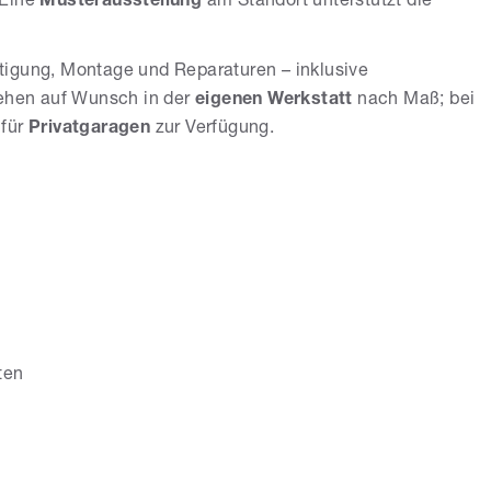
 Eine
Musterausstellung
am Standort unterstützt die
tigung, Montage und Reparaturen – inklusive
tehen auf Wunsch in der
eigenen Werkstatt
nach Maß; bei
 für
Privatgaragen
zur Verfügung.
ten