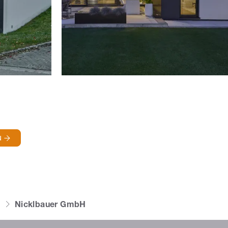
u
n
Nicklbauer GmbH