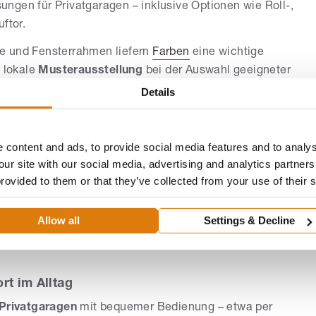
ngen für Privatgaragen – inklusive Optionen wie Roll-,
ftor.
e und Fensterrahmen liefern
Farben
eine wichtige
e lokale
Musterausstellung
bei der Auswahl geeigneter
Details
d Sicherheit
g, Fertigung, Montage und Reparaturen – auch die
 content and ads, to provide social media features and to analys
 Modernisierung bestehender Anlagen sind vorgesehen.
our site with our social media, advertising and analytics partne
 Varianten wie Vorbau-, Renovierungs-, Schräg- und
provided to them or that they’ve collected from your use of their 
Allow all
Settings & Decline
ollen
Wärmeschutz
mit Potenzial zur Energieeinsparung
 Ausstattung sind außerdem Abdunkelung sowie Schall-
rt im Alltag
Privatgaragen
mit bequemer Bedienung – etwa per