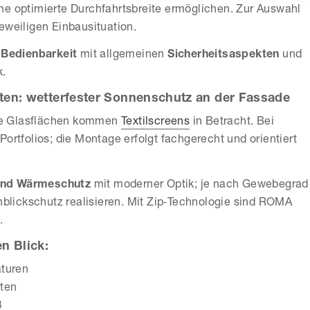
ne optimierte Durchfahrtsbreite ermöglichen. Zur Auswahl
eweiligen Einbausituation.
Bedienbarkeit
mit allgemeinen
Sicherheitsaspekten
und
k.
tten: wetterfester Sonnenschutz an der Fassade
ße Glasflächen kommen
Textilscreens
in Betracht. Bei
ortfolios; die Montage erfolgt fachgerecht und orientiert
und Wärmeschutz
mit moderner Optik; je nach Gewebegrad
inblickschutz realisieren. Mit Zip‑Technologie sind ROMA
.
n Blick:
aturen
tten
ß