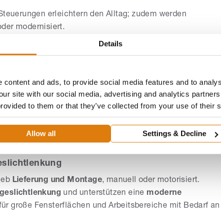
 Steuerungen erleichtern den Alltag; zudem werden
der modernisiert.
Details
d Sicherheit
 Reparatur
von Rollläden ab – geeignet für Neubau und
sern den
Wärmeschutz
und unterstützen die
 content and ads, to provide social media features and to analys
ie
Einbruchhemmung
. Optional sind komfortable
our site with our social media, advertising and analytics partne
möglich.
provided to them or that they’ve collected from your use of their 
ene Einbausituationen zur Verfügung, einschließlich
 sich ein integrierter Insektenschutz berücksichtigen,
Allow all
Settings & Decline
nvoll kombiniert werden.
eslichtlenkung
rieb
Lieferung und Montage
, manuell oder motorisiert.
ageslichtlenkung
und unterstützen eine
moderne
ür große Fensterflächen und Arbeitsbereiche mit Bedarf an