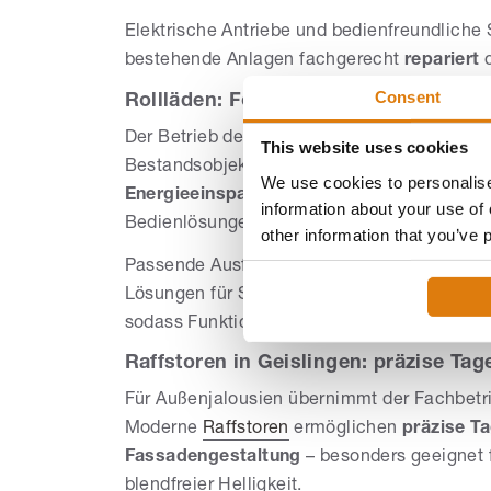
Elektrische Antriebe und bedienfreundliche
bestehende Anlagen fachgerecht
repariert
o
Consent
Rollläden: Fokus auf Wärmeschutz un
Der Betrieb deckt
Einbau, Nachrüstung und
This website uses cookies
Bestandsobjekte. Moderne
Rollläden
verbes
We use cookies to personalise
Energieeinsparung
; zugleich erhöhen sie d
information about your use of 
Bedienlösungen bis hin zur Motorsteuerung 
other information that you’ve 
Passende Ausführungen stehen für verschied
Lösungen für Sonderformen. Auf Wunsch lässt
sodass Funktion und Alltagstauglichkeit sin
Raffstoren in Geislingen: präzise Tag
Für Außenjalousien übernimmt der Fachbet
Moderne
Raffstoren
ermöglichen
präzise T
Fassadengestaltung
– besonders geeignet f
blendfreier Helligkeit.