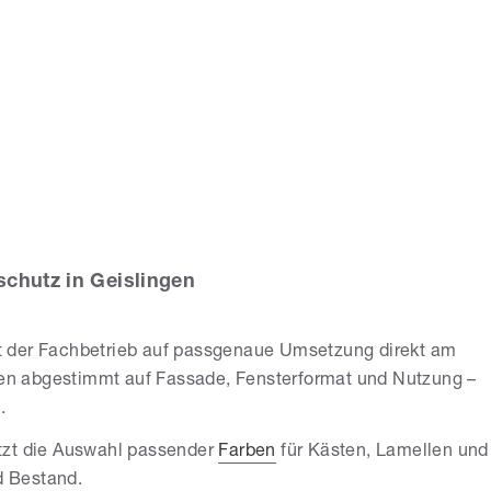
chael
lmendinger
chutz in Geislingen
t der Fachbetrieb auf passgenaue Umsetzung direkt am
en abgestimmt auf Fassade, Fensterformat und Nutzung –
.
tzt die Auswahl passender
Farben
für Kästen, Lamellen und
d Bestand.