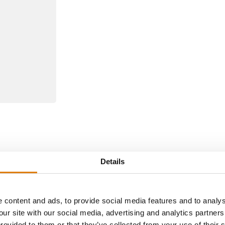
anghammer GmbH
Details
chutz in Uhlstädt - Kirchhasel
d unterschiedliche Systeme verfügbar. Moderne
Rollläden
 content and ads, to provide social media features and to analys
rung
bei und erhöhen die Sicherheit am Gebäude.
our site with our social media, advertising and analytics partne
provided to them or that they’ve collected from your use of their 