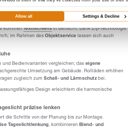
sorgen
Raffstoren
; sie unterstützen eine zeitgemäße
 Bei der Gestaltung spielt die
Farbwahl
eine wichtige
Allow all
Settings & Decline
che kommen
Textilscreens
in Betracht. Dank Zip-Technologie
 km/h; im Rahmen des
Objektservice
lassen sich auch
Ruhe
 und Bedienvarianten vergleichen; das
eigene
 fachgerechte Umsetzung am Gebäude. Rollläden erhöhen
tragen zugleich zum
Schall- und Lärmschutz
bei.
npassungsfähiges Design erleichtern die harmonische
ageslicht präzise lenken
rt die Schritte von der Planung bis zur Montage.
ise Tageslichtlenkung
, kombinieren
Blend- und