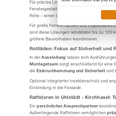
Für präzise Lichtsteuerung an der Fassade 
Fenstergestaltung mit hohem Bedienkomfort.
Rolle – einen Überblick bietet
Farben
.
Für große Fensterflächen und Objektberei
sind diese Lösungen windstabil bis zu 120
größere Bauvorhaben koordinieren.
Rollläden: Fokus auf Sicherheit und 
In der
Ausstellung
lassen sich Ausführungen
Montageteam
sorgt anschließend für eine
die
Einbruchhemmung und Sicherheit
und 
Optional integrierter Insektenschutz und a
Einbindung in die Fassade.
Raffstoren in Uhlstädt - Kirchhasel: T
Ein
persönlicher Ansprechpartner
koordinie
Außenliegende Raffstoren ermöglichen
präz