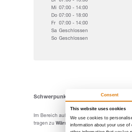
Di
07:00 - 18:00
Mi
07:00 - 14:00
Do
07:00 - 18:00
Fr
07:00 - 14:00
Sa
Geschlossen
So
Geschlossen
L
Consent
Schwerpunkte für Sicht- und Sonnens
This website uses cookies
Im Bereich außenliegender Beschattung sin
We use cookies to personalise
tragen zu
Wärmeschutz und Energieeinspa
information about your use of 
other information that you’ve 