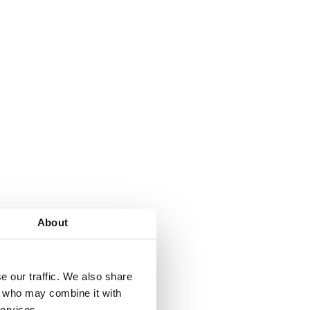
About
e our traffic. We also share
rs who may combine it with
services.