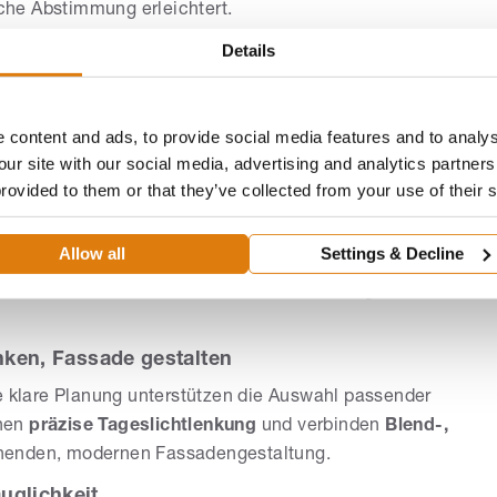
sche Abstimmung erleichtert.
Details
rung erweitern: Zeitschaltungen, Szenen und App-
Planung und Angebotserstellung erfolgen aus einer Hand;
 die Nutzung über die Montage hinaus.
 content and ads, to provide social media features and to analys
d Sicherheit
our site with our social media, advertising and analytics partne
provided to them or that they’ve collected from your use of their 
er Montage entsteht ein sauber integrierter Behang, der
 von
Wärmeschutz und Energieeinsparung
bis zu
ommt zuverlässiger
Wetterschutz
an der Gebäudehülle.
Allow all
Settings & Decline
hutz vorsehen, während unterschiedliche Designs die
enken, Fassade gestalten
ne klare Planung unterstützen die Auswahl passender
chen
präzise Tageslichtlenkung
und verbinden
Blend-,
henden, modernen Fassadengestaltung.