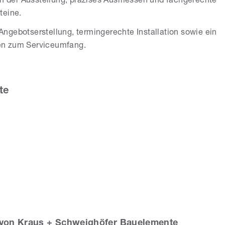
 in der Ausstellung, präzises Ausmessen und fachgerechte
teine.
ngebotserstellung, termingerechte Installation sowie ein
en zum Serviceumfang.
te
von Kraus + Schweighöfer Bauelemente