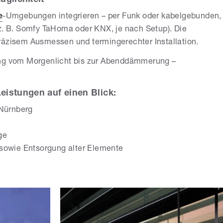
uglichkeit
e
-Umgebungen integrieren – per Funk oder kabelgebunden,
(z. B. Somfy TaHoma oder KNX, je nach Setup). Die
räzisem Ausmessen und termingerechter Installation.
ung vom Morgenlicht bis zur Abenddämmerung –
istungen auf einen Blick:
 Nürnberg
ge
sowie Entsorgung alter Elemente