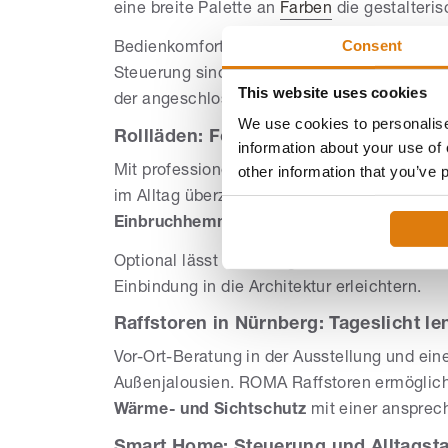
eine breite Palette an
Farben
die gestalteri
Consent
Bedienkomfort lässt sich durch Automatisie
Steuerung sind je nach Projekt umsetzbar. 
This website uses cookies
der angeschlossene Kundendienst begleitet
We use cookies to personalise
Rollläden: Fokus auf Wärmeschutz un
information about your use of 
other information that you’ve 
Mit professionellem Aufmaß und fachgerecht
im Alltag überzeugt. ROMA Vorteile reichen
Einbruchhemmung und Sicherheit
– dazu k
Optional lässt sich integrierter Insektensc
Einbindung in die Architektur erleichtern.
Raffstoren in Nürnberg: Tageslicht l
Vor-Ort-Beratung in der Ausstellung und ei
Außenjalousien. ROMA Raffstoren ermögli
Wärme- und Sichtschutz
mit einer ansprec