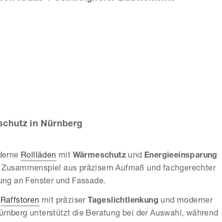
aus +
hweighöfer
uelemente
schutz in Nürnberg
oderne
Rollläden
mit
Wärmeschutz
und
Energieeinsparung
s Zusammenspiel aus präzisem Aufmaß und fachgerechter
ung an Fenster und Fassade.
h
Raffstoren
mit präziser
Tageslichtlenkung
und moderner
ürnberg unterstützt die Beratung bei der Auswahl, während