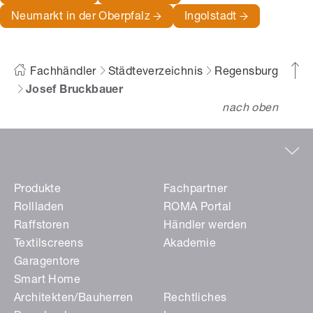
Neumarkt in der Oberpfalz
Ingolstadt
Fachhändler
Städteverzeichnis
Regensburg
Josef Bruckbauer
nach oben
Produkte
Fachpartner
Rollladen
ROMA Portal
Raffstoren
Händler werden
Textilscreens
Akademie
Garagentore
Smart Home
Architekten/Bauherren
Rechtliches