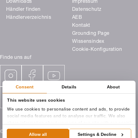
Downloads
Impressum
Händler finden
Datenschutz
Händlerverzeichnis
AEB
Kontakt
Grounding Page
Wissensindex
Cookie-Konfiguration
Finde uns auf
Consent
Details
About
This website uses cookies
We use cookies to personalise content and ads, to provide
social media features and to analyse our traffic. We also
share information about your use of our site with our social
media, advertising and analytics partners who may
© 2026 ROMA KG Ostpreußenstraße 9 89331 Burgau
Allow all
Settings & Decline
combine it with other information that you’ve provided to