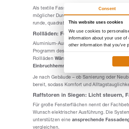
Consent
Als textile Fassadenbeschattung bieten
Text
möglicher Durchsicht – je nach Gewebe. Für 
This website uses cookies
runde, quadratische oder verputzbare Kästen
We use cookies to personalise
Rollläden: Fokus auf Wärmeschutz un
information about your use of 
Aluminium-Ausführungen, elektrische Bedien
other information that you’ve 
Programm des Ideencenters Gayko ausgewie
Rollläden
Wärmeschutz
mit Potenzial zur
E
Einbruchhemmung
beitragen.
Je nach Gebäude – ob Sanierung oder Neub
bereit, sodass Komfort und Alltagstauglichk
Raffstoren in Siegen: Licht steuern, 
Für große Fensterflächen nennt der Fachbet
Wunsch elektrischer Ausführung. Die Syst
unterstützen eine
ansprechende Fassadeng
vergleichen.