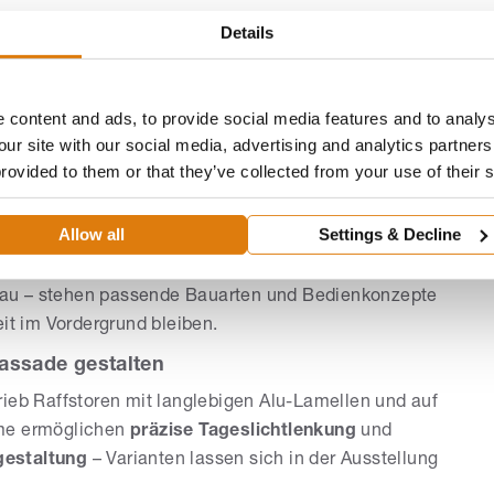
Details
ilscreens
Sonnen- und Wärmeschutz
bei gleichzeitig
die Gestaltung stehen vielfältige
Farben
zur Auswahl;
 unterstützen eine stimmige Architektur.
 content and ads, to provide social media features and to analys
d Sicherheit
our site with our social media, advertising and analytics partne
ung und optional integrierbarer Insektenschutz sind im
provided to them or that they’ve collected from your use of their 
sen. In Kombination mit den ROMA Lösungen leisten
nergieeinsparung
und können zusätzlich zur
Allow all
Settings & Decline
au – stehen passende Bauarten und Bedienkonzepte
eit im Vordergrund bleiben.
Fassade gestalten
rieb Raffstoren mit langlebigen Alu-Lamellen und auf
eme ermöglichen
präzise Tageslichtlenkung
und
estaltung
– Varianten lassen sich in der Ausstellung