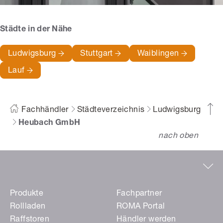
Städte in der Nähe
Ludwigsburg
Stuttgart
Waiblingen
Lauf
Fachhändler
Städteverzeichnis
Ludwigsburg
Heubach GmbH
nach oben
Produkte
Fachpartner
Rollladen
ROMA Portal
Raffstoren
Händler werden