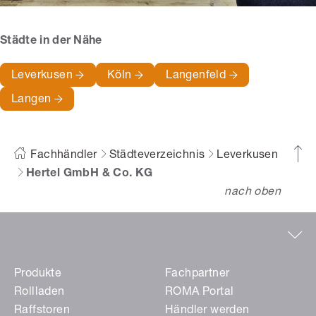
Städte in der Nähe
Leverkusen
Köln
Langenfeld
Langen
Fachhändler
Städteverzeichnis
Leverkusen
Hertel GmbH & Co. KG
nach oben
Produkte
Fachpartner
Rollladen
ROMA Portal
Raffstoren
Händler werden