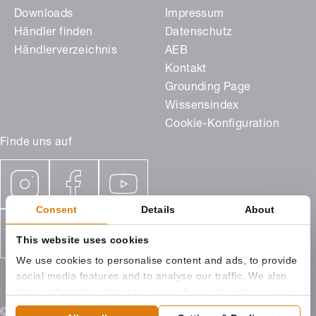
Downloads
Impressum
Händler finden
Datenschutz
Händlerverzeichnis
AEB
Kontakt
Grounding Page
Wissensindex
Cookie-Konfiguration
Finde uns auf
Consent
Details
About
This website uses cookies
We use cookies to personalise content and ads, to provide
social media features and to analyse our traffic. We also
share information about your use of our site with our social
media, advertising and analytics partners who may
© 2026 ROMA KG Ostpreußenstraße 9 89331 Burgau