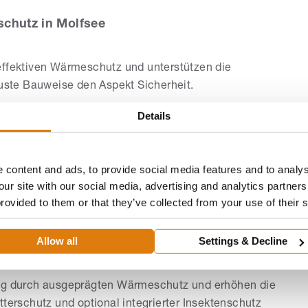
schutz in Molfsee
ffektiven Wärmeschutz und unterstützen die
buste Bauweise den Aspekt Sicherheit.
außenliegenden Sonnenschutz mit präziser Lichtlenkung
Details
. Für die passende Farbgestaltung liefert die Auswahl an
 content and ads, to provide social media features and to analys
anung und Montage sorgen für zuverlässige Funktion im
our site with our social media, advertising and analytics partne
provided to them or that they’ve collected from your use of their 
d Sicherheit
Allow all
Settings & Decline
s im Rollladen- und Jalousiebauerhandwerk realisiert das
rschiedliche Bausituationen.
ung durch ausgeprägten Wärmeschutz und erhöhen die
tterschutz und optional integrierter Insektenschutz