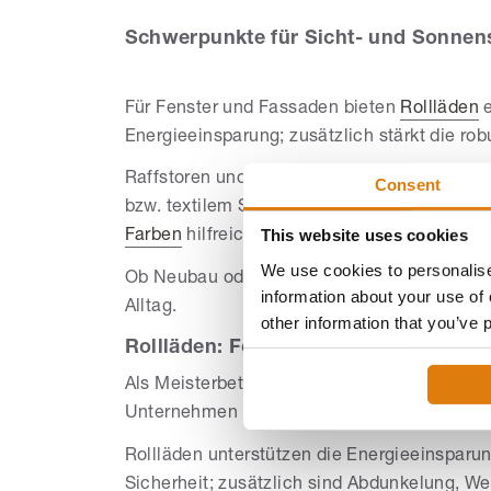
Schwerpunkte für Sicht- und Sonnen
Für Fenster und Fassaden bieten
Rollläden
e
Energieeinsparung; zusätzlich stärkt die ro
Raffstoren und Textilscreens ergänzen den 
Consent
bzw. textilem Schutz auch an großen Flächen
This website uses cookies
Farben
hilfreiche Orientierung.
We use cookies to personalise
Ob Neubau oder Sanierung, fachgerechte Pl
information about your use of 
Alltag.
other information that you’ve 
Rollläden: Fokus auf Wärmeschutz un
Als Meisterbetrieb mit über 40 Jahren Praxi
Unternehmen passgenaue Rollläden für unte
Rollläden unterstützen die Energieeinspar
Sicherheit; zusätzlich sind Abdunkelung, We