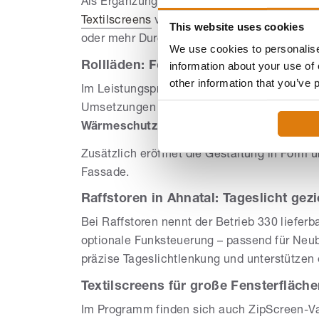
Als Ergänzung kommen Fassadenlösungen wi
Textilscreens
vereinen Sonnen- und
Wärmes
This website uses cookies
oder mehr Durchsicht; dank Zip-Technologi
We use cookies to personalise
Rollläden: Fokus auf Wärmeschutz un
information about your use of 
other information that you’ve 
Im Leistungsprogramm von Grebe Markisen s
Umsetzungen erfolgen auf Wunsch motorisie
Wärmeschutz
und Energieeinsparung und e
Zusätzlich eröffnet die Gestaltung in Form 
Fassade.
Raffstoren in Ahnatal: Tageslicht gezi
Bei Raffstoren nennt der Betrieb 330 liefer
optionale Funksteuerung – passend für Neu
präzise Tageslichtlenkung und unterstützen
Textilscreens für große Fensterfläch
Im Programm finden sich auch ZipScreen-Va