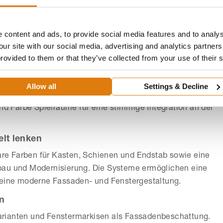
e ZipScreen- und Fenstermarkisen zum Einsatz. Die
chutz
mit je nach Transparenzgrad mehr Einblickschutz
e sind ROMA Lösungen windstabil bis zu 120 km/h.
 content and ads, to provide social media features and to analys
d Sicherheit
our site with our social media, advertising and analytics partne
provided to them or that they’ve collected from your use of their 
ind Rollläden als eigenständiger Bereich ausgewiesen;
rt und automatisiert. So eingesetzte Systeme unterstützen
Allow all
Settings & Decline
rhöhen zugleich die Einbruchhemmung und Sicherheit.
und Farbe Spielräume für eine stimmige Integration an der
elt lenken
bare Farben für Kasten, Schienen und Endstab sowie eine
bau und Modernisierung. Die Systeme ermöglichen eine
 eine moderne Fassaden- und Fenstergestaltung.
en
rianten und Fenstermarkisen als Fassadenbeschattung.