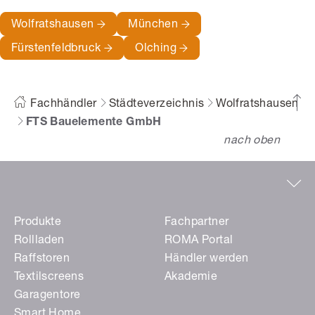
Wolfratshausen
München
Fürstenfeldbruck
Olching
Fachhändler
Städteverzeichnis
Wolfratshausen
FTS Bauelemente GmbH
nach oben
Produkte
Fachpartner
Rollladen
ROMA Portal
Raffstoren
Händler werden
Textilscreens
Akademie
Garagentore
Smart Home