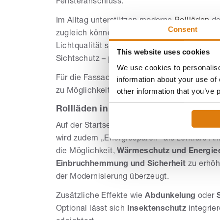
Fensteranschluss.
Im Alltag unterstützen moderne
Rollläden
d
Consent
zugleich können sie die Sicherheit am Geb
Lichtqualität sorgen
Raffstoren
durch präzi
This website uses cookies
Sichtschutz – passend für Wohnräume und A
We use cookies to personalise
Für die Fassadengestaltung spielt die Wahl
information about your use of 
other information that you’ve 
zu Möglichkeiten und Oberflächen bietet
Fa
Rollläden in Worbis: Energie sparen
Auf der Startseite werden Rollläden als eig
wird zudem „Energiesparen“ als zentrale An
die Möglichkeit,
Wärmeschutz und Energie
Einbruchhemmung und Sicherheit
zu erhöh
der Modernisierung überzeugt.
Zusätzliche Effekte wie
Abdunkelung
oder
Optional lässt sich
Insektenschutz
integrie