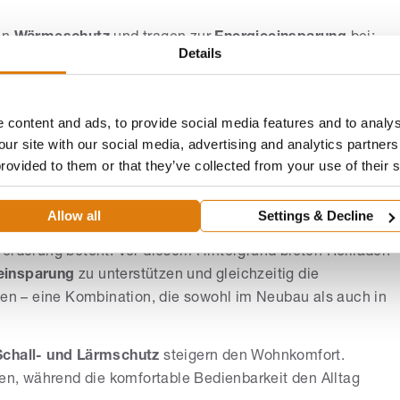
en
Wärmeschutz
und tragen zur
Energieeinsparung
bei;
Details
äude erhöhen. Für Räume mit hohen Ansprüchen an
se
Tageslichtlenkung
und wirksamen Blend- sowie
rbeitsbereiche.
 content and ads, to provide social media features and to analys
 der
Farben
eine wichtige Rolle; einen fundierten Überblick
our site with our social media, advertising and analytics partne
provided to them or that they’ve collected from your use of their 
rben
.
 und Schutz kombinieren
Allow all
Settings & Decline
ener Produktbereich genannt; in den Produktinformationen
forderung betont. Vor diesem Hintergrund bieten Rollläden
einsparung
zu unterstützen und gleichzeitig die
en – eine Kombination, die sowohl im Neubau als auch in
Schall- und Lärmschutz
steigern den Wohnkomfort.
ren, während die komfortable Bedienbarkeit den Alltag