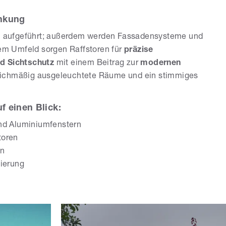
enkung
ich aufgeführt; außerdem werden Fassadensysteme und
sem Umfeld sorgen Raffstoren für
präzise
d Sichtschutz
mit einem Beitrag zur
modernen
leichmäßig ausgeleuchtete Räume und ein stimmiges
 einen Blick:
und Aluminiumfenstern
toren
en
sierung