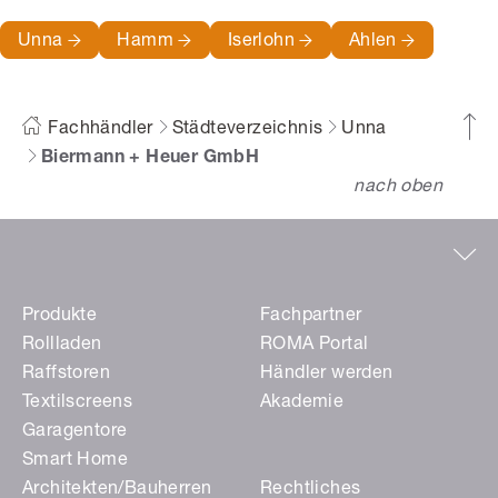
Unna
Hamm
Iserlohn
Ahlen
Fachhändler
Städteverzeichnis
Unna
Biermann + Heuer GmbH
nach oben
Produkte
Fachpartner
Rollladen
ROMA Portal
Raffstoren
Händler werden
Textilscreens
Akademie
Garagentore
Smart Home
Architekten/Bauherren
Rechtliches