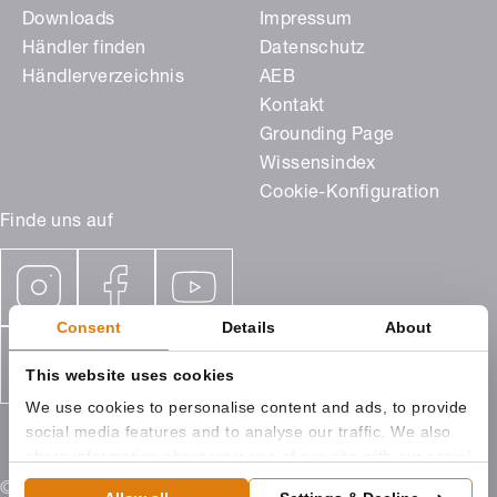
Downloads
Impressum
Händler finden
Datenschutz
Händlerverzeichnis
AEB
Kontakt
Grounding Page
Wissensindex
Cookie-Konfiguration
Finde uns auf
Consent
Details
About
This website uses cookies
We use cookies to personalise content and ads, to provide
social media features and to analyse our traffic. We also
share information about your use of our site with our social
media, advertising and analytics partners who may
© 2026 ROMA KG Ostpreußenstraße 9 89331 Burgau